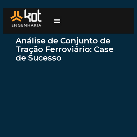
A empresa
Mercados de atuação
Trabalhe Conosco
Análise de Conjunto de
Tração Ferroviário: Case
de Sucesso