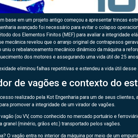
m base em um projeto antigo começou a apresentar trincas estru
nharia avançado foi necessário para evitar o colapso operacion
odo dos Elementos Finitos (MEF) para avaliar a integridade elá
se mecânica revelou que o arranjo original de contrapesos gerav
o uniu o rebalanceamento mecânico dinâmico da máquina a refor
aquecimento dos motores e assegurando uma vida útil de 25 anos
dade eliminou falhas repetitivas e estendeu a vida útil desse at
or de vagões e contexto do es
ucesso realizado pela Kot Engenharia para um de seus clientes, 
para promover a integridade de um virador de vagões.
 vagão (ou VV, como conhecido no mercado portuário e ferroviár
granel (minério, grãos etc.) transportado pelos vagões.
? O vagão entra no interior da máquina por meio de um empurr