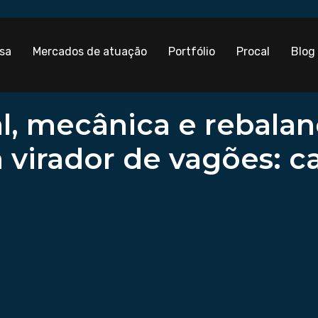
sa
Mercados de atuação
Portfólio
Procal
Blog
ral, mecânica e rebal
virador de vagões: c