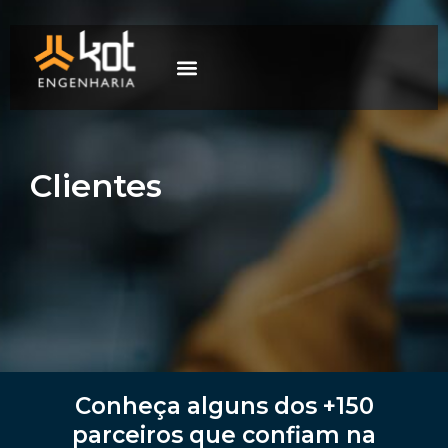
A empresa
Mercados de atuação
Trabalhe Conosco
Clientes
Conheça alguns dos +150
parceiros que confiam na