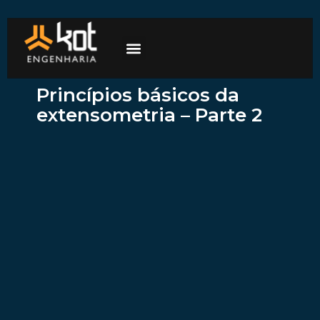
A empresa
Mercados de atuação
Trabalhe Conosco
Princípios básicos da
extensometria – Parte 2