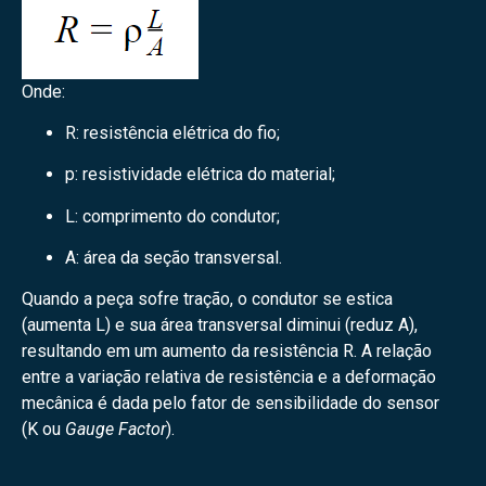
Onde:
R
: resistência elétrica do fio;
p
: resistividade elétrica do material;
L
: comprimento do condutor;
A
: área da seção transversal.
Quando a peça sofre tração, o condutor se estica
(aumenta
L
) e sua área transversal diminui (reduz
A
),
resultando em um aumento da resistência
R
. A relação
entre a variação relativa de resistência e a deformação
mecânica é dada pelo fator de sensibilidade do sensor
(
K
ou
Gauge Factor
).