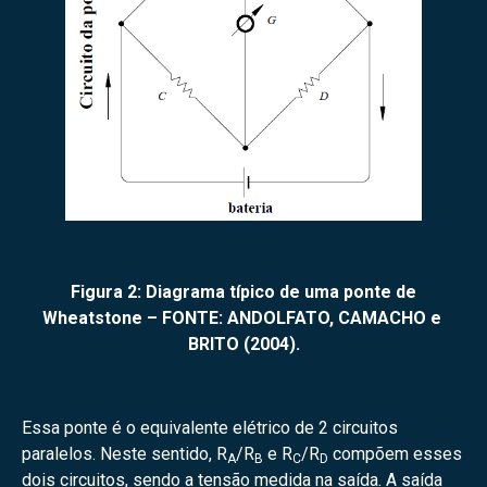
Figura 2: Diagrama típico de uma ponte de
Wheatstone – FONTE: ANDOLFATO, CAMACHO e
BRITO (2004).
Essa ponte é o equivalente elétrico de 2 circuitos
paralelos. Neste sentido, R
/R
e R
/R
compõem esses
A
B
C
D
dois circuitos, sendo a tensão medida na saída. A saída