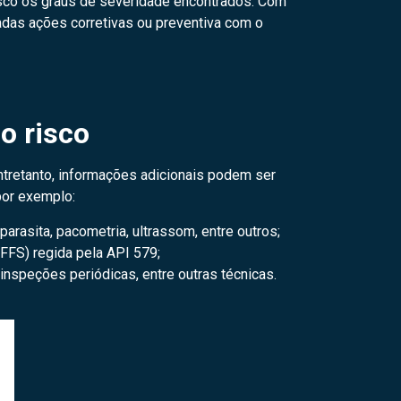
risco os graus de severidade encontrados. Com
radas ações corretivas ou preventiva com o
o risco
Entretanto, informações adicionais podem ser
por exemplo:
arasita, pacometria, ultrassom, entre outros;
(FFS) regida pela API 579;
inspeções periódicas, entre outras técnicas.