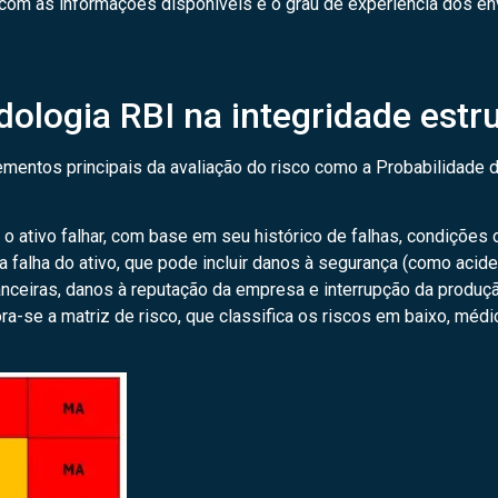
com as informações disponíveis e o grau de experiência dos en
ologia RBI na integridade estru
lementos principais da avaliação do risco como a Probabilidade 
o ativo falhar, com base em seu histórico de falhas, condições o
a falha do ativo, que pode incluir danos à segurança (como aci
nceiras, danos à reputação da empresa e interrupção da produçã
-se a matriz de risco, que classifica os riscos em baixo, médio