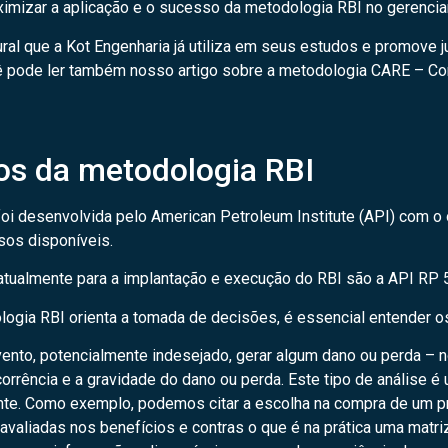
imizar a aplicação e o sucesso da metodologia RBI no gerenciam
ural que a
Kot Engenharia
já utiliza em seus estudos e promove j
ê pode ler também nosso artigo sobre a metodologia
CARE – Con
os da metodologia RBI
 desenvolvida pelo American Petroleum Institute (API) com o o
sos disponíveis.
s atualmente para a implantação e execução do RBI são a API R
ia RBI orienta a tomada de decisões, é essencial entender os 
ento, potencialmente indesejado, gerar algum dano ou perda – n
corrência e a gravidade do dano ou perda. Este tipo de análise é
nte. Como exemplo, podemos citar a escolha na compra de um p
avaliadas nos benefícios e contras o que é na prática uma mat