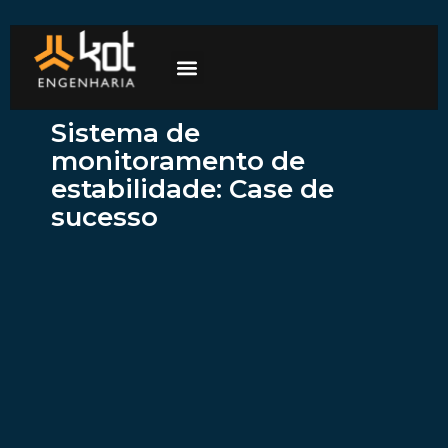
A empresa
Mercados de atuação
Trabalhe Conosco
Sistema de
monitoramento de
estabilidade: Case de
sucesso