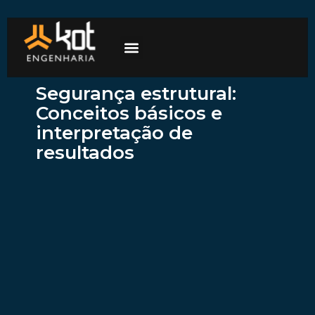
A empresa
Mercados de atuação
Trabalhe Conosco
Segurança estrutural:
Conceitos básicos e
interpretação de
resultados