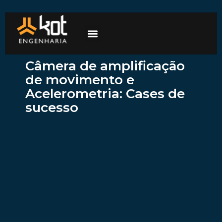
A empresa
Mercados de atuação
Trabalhe Conosco
Câmera de amplificação
de movimento e
Acelerometria: Cases de
sucesso