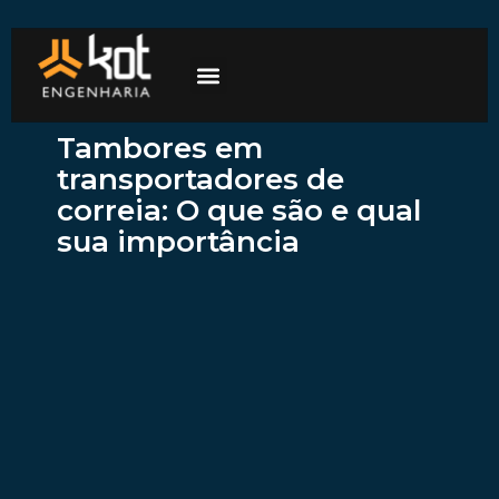
A empresa
Mercados de atuação
Trabalhe Conosco
Tambores em
transportadores de
correia: O que são e qual
sua importância