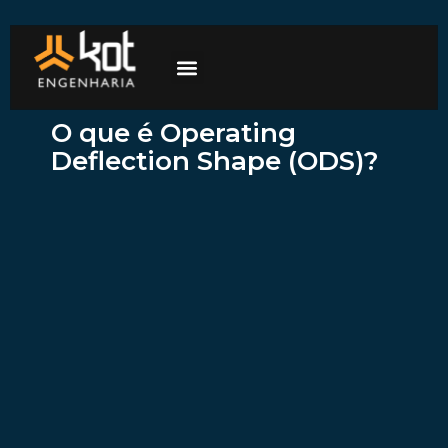
A empresa
Mercados de atuação
Trabalhe Conosco
O que é Operating
Deflection Shape (ODS)?