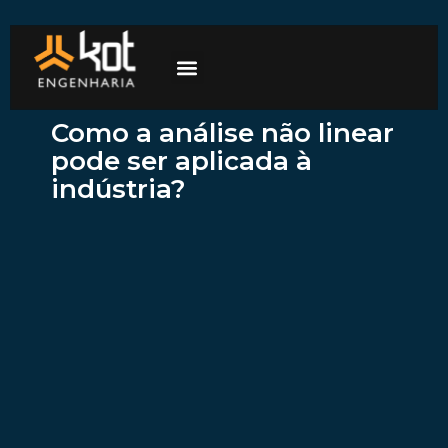
A empresa
Mercados de atuação
Trabalhe Conosco
Como a análise não linear
pode ser aplicada à
indústria?