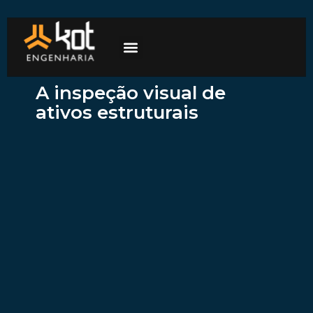
A empresa
Mercados de atuação
Trabalhe Conosco
A inspeção visual de
ativos estruturais