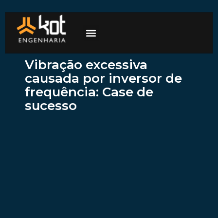
A empresa
Mercados de atuação
Trabalhe Conosco
Vibração excessiva
causada por inversor de
frequência: Case de
sucesso