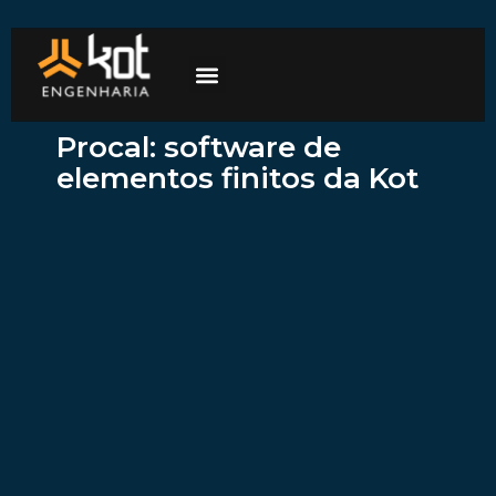
A empresa
Mercados de atuação
Trabalhe Conosco
Procal: software de
elementos finitos da Kot