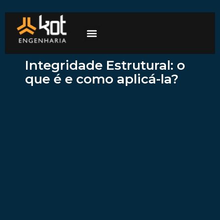
A empresa
Mercados de atuação
Trabalhe Conosco
Integridade Estrutural: o
que é e como aplicá-la?