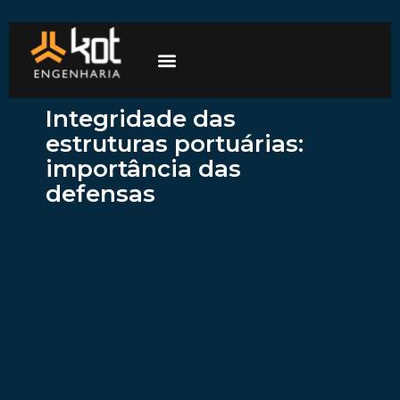
A empresa
Mercados de atuação
Trabalhe Conosco
Integridade das
estruturas portuárias:
importância das
defensas