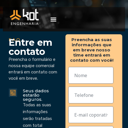
A empresa
Mercados de atuação
Trabalhe Conosco
F.A.Q.
Preencha as suas
Entre em
informações que
contato
em breve nosso
time entrará em
Preencha o formulário e
contato com você!
nossa equipe comercial
entrará em contato com
você em breve.
Seus dados
estarão
seguros.
Todas as suas
informações
serão tratadas
com total