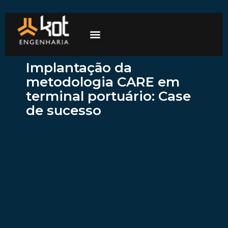
A empresa
Mercados de atuação
Trabalhe Conosco
Implantação da
metodologia CARE em
terminal portuário: Case
de sucesso