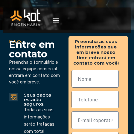
A empresa
Mercados de atuação
Trabalhe Conosco
F.A.Q.
Preencha as suas
Entre em
informações que
contato
em breve nosso
time entrará em
Preencha o formulário e
contato com você!
nossa equipe comercial
entrará em contato com
você em breve.
Seus dados
estarão
seguros.
Todas as suas
informações
serão tratadas
com total