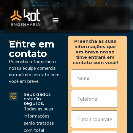
A empresa
Mercados de atuação
Trabalhe Conosco
F.A.Q.
Preencha as suas
Entre em
informações que
contato
em breve nosso
time entrará em
Preencha o formulário e
contato com você!
nossa equipe comercial
entrará em contato com
você em breve.
Seus dados
estarão
seguros.
Todas as suas
informações
serão tratadas
com total