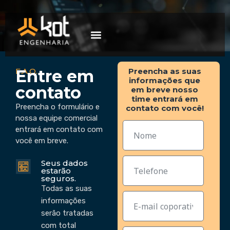
A empresa
Mercados de atuação
Trabalhe Conosco
F.A.Q.
Preencha as suas
Entre em
informações que
contato
em breve nosso
time entrará em
Preencha o formulário e
contato com você!
nossa equipe comercial
entrará em contato com
você em breve.
Seus dados
estarão
seguros.
Todas as suas
informações
serão tratadas
com total