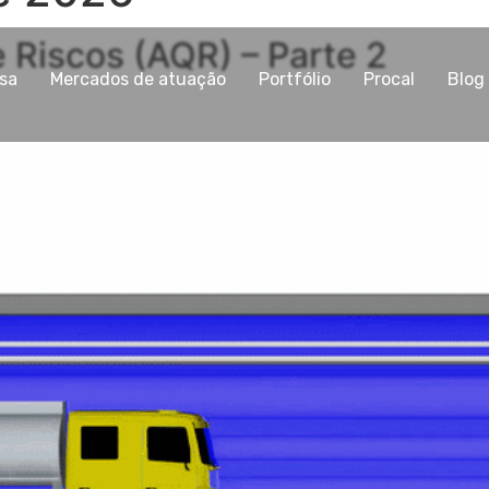
e Riscos (AQR) – Parte 2
sa
Mercados de atuação
Portfólio
Procal
Blog