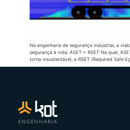
Na engenharia de segurança industrial, a vi
segurança à vida: ASET > RSET Na qual, ASET
torne insustentável, e RSET (Required Safe E