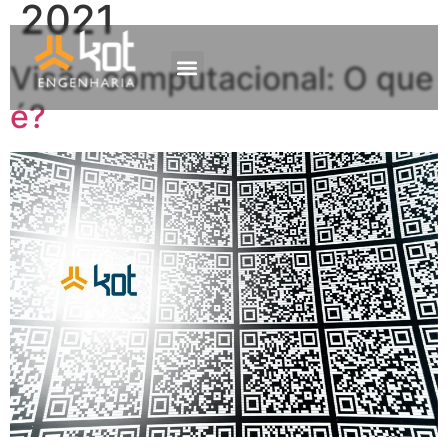
2021
Visão computacional: O que
A empresa
Mercados de atuação
Trabalhe Conosco
é?